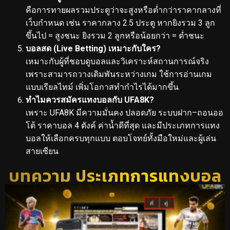
คือการทายผลรวมประตูว่าจะสูงหรือต่ำกว่าราคากลางที่
เว็บกำหนด เช่น ราคากลาง 2.5 ประตู หากยิงรวม 3 ลูก
ขึ้นไป = สูงชนะ ยิงรวม 2 ลูกหรือน้อยกว่า = ต่ำชนะ
บอลสด (Live Betting) เหมาะกับใคร?
เหมาะกับผู้ที่ชอบดูบอลและวิเคราะห์สถานการณ์จริง
เพราะสามารถวางเดิมพันระหว่างเกม ใช้การอ่านเกม
แบบเรียลไทม์ เพิ่มโอกาสทำกำไรได้มากขึ้น
ทำไมควรสมัครแทงบอลกับ UFA8K?
เพราะ UFA8K มีความมั่นคง ปลอดภัย ระบบฝาก–ถอนออ
โต้ ราคาบอล 4 ตังค์ ค่าน้ำดีที่สุด และมีประเภทการแทง
บอลให้เลือกครบทุกแบบ ตอบโจทย์ทั้งมือใหม่และผู้เล่น
สายเซียน
บทความ ประเภทการแทงบอล