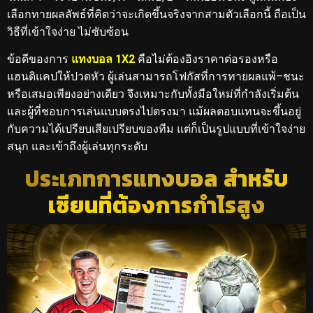
เลือกทายผลลัพธ์ที่คิดว่าจะเกิดขึ้นจริงจากสามตัวเลือกนี้ ถือเป็น
วิธีที่เข้าใจง่าย ไม่ซับซ้อน
ข้อดีของการ
แทงบอล 1X2
คือไม่ต้องอิงราคาต่อรองหรือ
แฮนดิแคปให้ปวดหัว ผู้เล่นสามารถโฟกัสที่การทายผลแพ้–ชนะ
หรือเสมอเพียงอย่างเดียว จึงเหมาะกับทั้งมือใหม่ที่กำลังเริ่มต้น
และผู้ที่ชอบการเล่นแบบตรงไปตรงมา แม้ผลตอบแทนจะขึ้นอยู่
กับความได้เปรียบเสียเปรียบของทีม แต่ก็เป็นรูปแบบที่เข้าใจง่าย
สนุก และเข้าถึงผู้เล่นทุกระดับ
ประเภทการแทงบอล สำหรับ
เซียนที่ต้องการกำไรสูง