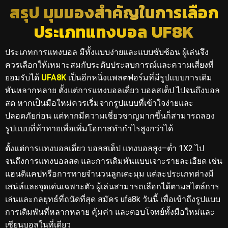
สรุป มุมมองสำคัญในการเลือก
ประเภทแทงบอล UF8K
ประเภทการแทงบอล มีทั้งแบบง่ายและแบบซับซ้อน ผู้เล่นจึง
ควรเลือกให้เหมาะสมกับระดับประสบการณ์และความเสี่ยงที่
ยอมรับได้
UFA8K
เป็นอีกหนึ่งแพลตฟอร์มที่มีรูปแบบการเดิม
พันหลากหลาย ตั้งแต่การแทงบอลเดี่ยว บอลสเต็ป ไปจนถึงบอล
สด หากเป็นมือใหม่ควรเริ่มจากรูปแบบที่เข้าใจง่ายและ
ปลอดภัยก่อน แต่หากมีความเชี่ยวชาญมากขึ้นก็สามารถลอง
รูปแบบที่ท้าทายเพื่อเพิ่มโอกาสทำกำไรสูงกว่าได้
ตั้งแต่การแทงบอลเดี่ยว บอลสเต็ป แทงบอลสูง–ต่ำ 1X2 ไป
จนถึงการแทงบอลสด และการเดิมพันแบบเจาะรายละเอียด เช่น
แฮนดิแคปหรือการทายจำนวนลูกเตะมุม แต่ละประเภทต่างมี
เสน่ห์และจุดเด่นเฉพาะตัว ผู้เล่นสามารถเลือกได้ตามสไตล์การ
เล่นและกลยุทธ์ที่ถนัดที่สุด สมัคร ufa8k วันนี้ เพื่อเข้าถึงรูปแบบ
การเดิมพันที่หลากหลาย คุ้มค่า และตอบโจทย์ทั้งมือใหม่และ
เซียนบอลในที่เดียว