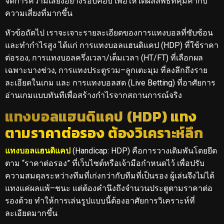
จัดการความเสี่ยงอย่างรอบคอบ เพื่อให้ได้ผลลัพธ์ที่คุ้มค่ากับ
ความเสี่ยงที่มากขึ้น
หัวข้อถัดไป เราจะเจาะรายละเอียดของการแทงบอลที่ซับซ้อน
และทำกำไรสูง ได้แก่ การแทงบอลแฮนดิแคป (HDP) ที่ใช้ราคา
ต่อรอง, การแทงบอลครึ่งเวลา/เต็มเวลา (HT/FT) ที่เลือกผล
เฉพาะบางช่วง, การแทงประตูรวม–ลูกเตะมุม ที่ลงลึกถึงราย
ละเอียดในเกม และ การแทงบอลสด (Live Betting) ที่อาศัยการ
อ่านเกมแบบทันทีเพื่อสร้างกำไรจากสถานการณ์จริง
แทงบอลแฮนดิแคป (HDP) แทง
ตามราคาต่อรอง ต้องวิเคราะห์ลึก
แทงบอลแฮนดิแคป
(Handicap: HDP) คือการวางเดิมพันโดยยึด
ตาม “ราคาต่อรอง” ที่เว็บไซต์หรือเจ้ามือกำหนดไว้ เพื่อปรับ
ความสมดุลระหว่างทีมที่เก่งกว่ากับทีมที่เป็นรอง ผู้เล่นจึงไม่ได้
แทงแค่ผลแพ้–ชนะ แต่ต้องคำนึงถึงจำนวนประตูตามราคาต่อ
รองด้วย ทำให้การเล่นรูปแบบนี้ต้องอาศัยการวิเคราะห์ที่
ละเอียดมากขึ้น