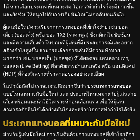
ได้ หากเลือกประเภทที่เหมาะสม โอกาสทำกำไรก็จะมีมากขึ้น
และยังช่วยให้สนุกไปกับการเดิมพันโดยไม่กดดันจนเกินไป
ผู้เล่นมือใหม่ควรเริ่มจากการแทงบอลที่เข้าใจง่าย เช่น บอล
เดี่ยว (บอลเต็ง) หรือ บอล 1X2 (ราคาพูล) ซึ่งกติกาไม่ซับซ้อน
และมีความเสี่ยงต่ำ ในขณะที่ผู้เล่นที่มีประสบการณ์และอยาก
สร้างกำไรสูงขึ้น สามารถเลือกการเล่นที่มีความท้าทาย
มากกว่า เช่น บอลสเต็ป (บอลชุด) ที่ได้ผลตอบแทนหลายเท่า,
บอลสด (Live Betting) ที่อาศัยการอ่านเกมจริง หรือ แฮนดิแคป
(HDP) ที่ต้องวิเคราะห์ราคาต่อรองอย่างละเอียด
ในหัวข้อถัดไป เราจะเจาะลึกมากขึ้นว่า
ประเภทการแทงบอล
แบบไหนเหมาะกับมือใหม่ และ ประเภทไหนเหมาะกับผู้เล่นสาย
เสี่ยง พร้อมแนะนำวิธีวิเคราะห์ก่อนเลือกแทง เพื่อให้ผู้เล่น
สามารถตัดสินใจได้อย่างมั่นใจและสร้างโอกาสทำกำไรได้จริง
ประเภทแทงบอลที่เหมาะกับมือใหม่
สำหรับผู้เล่นมือใหม่ การเริ่มต้นด้วยการแทงบอลที่เข้าใจกติกา