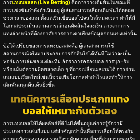
การ
แทงบอลสด (Live Betting)
คือการวางเดิมพันในขณะที่
การแข่งขันกำลังดำเนินอยู่ ผู้เล่นสามารถเลือกเดิมพันได้ตลอด
ช่วงเวลาของเกม ตั้งแต่เริ่มเขี่ยบอลไปจนใกล้หมดเวลา ทำให้มี
โอกาสประเมินสถานการณ์ก่อนตัดสินใจลงเงิน ต่างจากการ
แทงล่วงหน้าที่ต้องอาศัยการคาดเดาเพียงข้อมูลก่อนแข่งเท่านั้น
ข้อได้เปรียบของการแทงบอลสดคือ ผู้เล่นสามารถใช้
สถานการณ์จริงมาประกอบการตัดสินใจได้ทันที ไม่ว่าจะเป็น
ฟอร์มการเล่นของแต่ละทีม อัตราการครองบอล การบุก–รับ
หรือแม้แต่ความผิดพลาดเล็ก ๆ ที่อาจเปลี่ยนผลเกมได้ การอ่าน
เกมแบบเรียลไทม์เช่นนี้ช่วยเพิ่มโอกาสทำกำไรและทำให้การ
เดิมพันสนุกตื่นเต้นยิ่งขึ้น
เทคนิคการเลือกประเภทแทง
บอลให้เหมาะกับตัวเอง
การแทงบอลให้ได้ผลลัพธ์ที่ดี ไม่ได้ขึ้นอยู่แค่การรู้จักว่ามี
ประเภทการเล่นกี่แบบ แต่สำคัญกว่านั้นคือการเลือกให้ตรงกับ
ความถนัดของตนเอง รวมถึงระดับความเสี่ยงที่สามารถยอมรับ