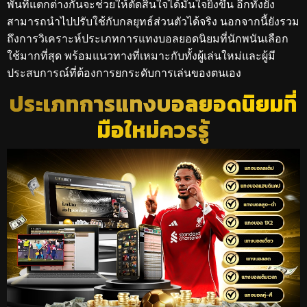
พันที่แตกต่างกันจะช่วยให้ตัดสินใจได้มั่นใจยิ่งขึ้น อีกทั้งยัง
สามารถนำไปปรับใช้กับกลยุทธ์ส่วนตัวได้จริง นอกจากนี้ยังรวม
ถึงการวิเคราะห์ประเภทการแทงบอลยอดนิยมที่นักพนันเลือก
ใช้มากที่สุด พร้อมแนวทางที่เหมาะกับทั้งผู้เล่นใหม่และผู้มี
ประสบการณ์ที่ต้องการยกระดับการเล่นของตนเอง
ประเภทการแทงบอลยอดนิยมที่
มือใหม่ควรรู้