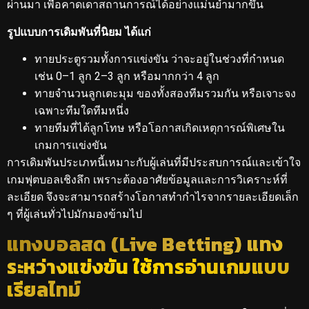
ผ่านมา เพื่อคาดเดาสถานการณ์ได้อย่างแม่นยำมากขึ้น
รูปแบบการเดิมพันที่นิยม ได้แก่
ทายประตูรวมทั้งการแข่งขัน ว่าจะอยู่ในช่วงที่กำหนด
เช่น 0–1 ลูก 2–3 ลูก หรือมากกว่า 4 ลูก
ทายจำนวนลูกเตะมุม ของทั้งสองทีมรวมกัน หรือเจาะจง
เฉพาะทีมใดทีมหนึ่ง
ทายทีมที่ได้ลูกโทษ หรือโอกาสเกิดเหตุการณ์พิเศษใน
เกมการแข่งขัน
การเดิมพันประเภทนี้เหมาะกับผู้เล่นที่มีประสบการณ์และเข้าใจ
เกมฟุตบอลเชิงลึก เพราะต้องอาศัยข้อมูลและการวิเคราะห์ที่
ละเอียด จึงจะสามารถสร้างโอกาสทำกำไรจากรายละเอียดเล็ก
ๆ ที่ผู้เล่นทั่วไปมักมองข้ามไป
แทงบอลสด (Live Betting) แทง
ระหว่างแข่งขัน ใช้การอ่านเกมแบบ
เรียลไทม์