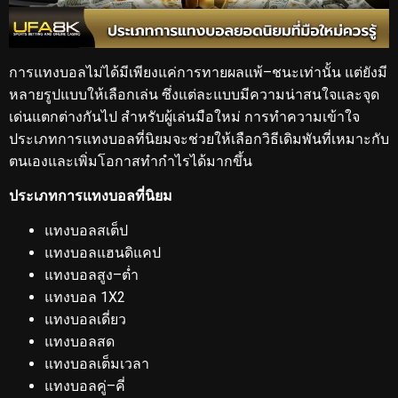
การแทงบอลไม่ได้มีเพียงแค่การทายผลแพ้–ชนะเท่านั้น แต่ยังมี
หลายรูปแบบให้เลือกเล่น ซึ่งแต่ละแบบมีความน่าสนใจและจุด
เด่นแตกต่างกันไป สำหรับผู้เล่นมือใหม่ การทำความเข้าใจ
ประเภทการแทงบอลที่นิยมจะช่วยให้เลือกวิธีเดิมพันที่เหมาะกับ
ตนเองและเพิ่มโอกาสทำกำไรได้มากขึ้น
ประเภทการแทงบอลที่นิยม
แทงบอลสเต็ป
แทงบอลแฮนดิแคป
แทงบอลสูง–ต่ำ
แทงบอล 1X2
แทงบอลเดี่ยว
แทงบอลสด
แทงบอลเต็มเวลา
แทงบอลคู่–คี่