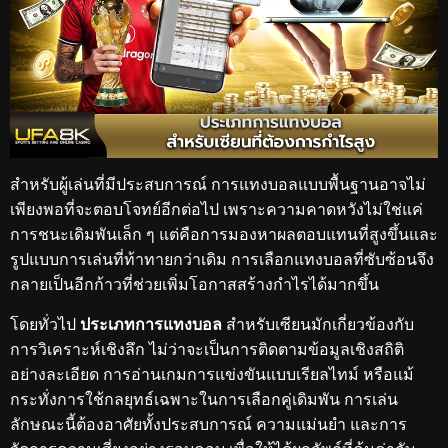
สำหรับผู้เล่นที่มีประสบการณ์ การแทงบอลแบบพื้นฐานอาจไม่
เพียงพอที่จะตอบโจทย์อีกต่อไป เพราะความคาดหวังไม่ใช่แค่
การชนะเดิมพันเล็ก ๆ แต่คือการมองหาผลตอบแทนที่สูงขึ้นและ
รูปแบบการเล่นที่ท้าทายกว่าเดิม การเลือกแทงบอลที่ซับซ้อนจึง
กลายเป็นอีกก้าวที่ช่วยเพิ่มโอกาสสร้างกำไรได้มากขึ้น
โดยทั่วไป
ประเภทการแทงบอล
สำหรับเซียนมักเกี่ยวข้องกับ
การวิเคราะห์เชิงลึก ไม่ว่าจะเป็นการติดตามข้อมูลเชิงสถิติ
อย่างละเอียด การอ่านเกมการแข่งขันแบบเรียลไทม์ หรือแม้
กระทั่งการใช้กลยุทธ์เฉพาะในการเลือกคู่เดิมพัน การเล่น
ลักษณะนี้ต้องอาศัยทั้งประสบการณ์ ความแม่นยำ และการ