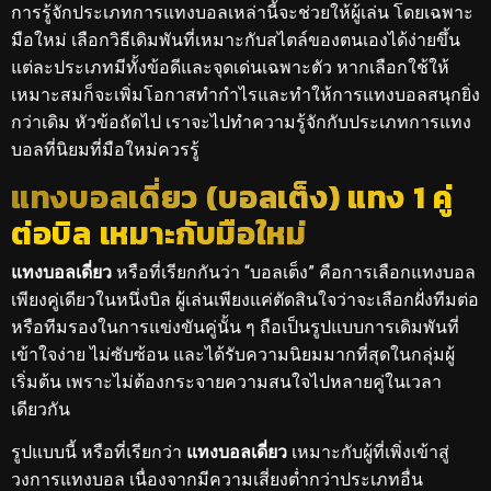
การรู้จักประเภทการแทงบอลเหล่านี้จะช่วยให้ผู้เล่น โดยเฉพาะ
มือใหม่ เลือกวิธีเดิมพันที่เหมาะกับสไตล์ของตนเองได้ง่ายขึ้น
แต่ละประเภทมีทั้งข้อดีและจุดเด่นเฉพาะตัว หากเลือกใช้ให้
เหมาะสมก็จะเพิ่มโอกาสทำกำไรและทำให้การแทงบอลสนุกยิ่ง
กว่าเดิม หัวข้อถัดไป เราจะไปทำความรู้จักกับประเภทการแทง
บอลที่นิยมที่มือใหม่ควรรู้
แทงบอลเดี่ยว (บอลเต็ง) แทง 1 คู่
ต่อบิล เหมาะกับมือใหม่
แทงบอลเดี่ยว
หรือที่เรียกกันว่า “บอลเต็ง” คือการเลือกแทงบอล
เพียงคู่เดียวในหนึ่งบิล ผู้เล่นเพียงแค่ตัดสินใจว่าจะเลือกฝั่งทีมต่อ
หรือทีมรองในการแข่งขันคู่นั้น ๆ ถือเป็นรูปแบบการเดิมพันที่
เข้าใจง่าย ไม่ซับซ้อน และได้รับความนิยมมากที่สุดในกลุ่มผู้
เริ่มต้น เพราะไม่ต้องกระจายความสนใจไปหลายคู่ในเวลา
เดียวกัน
รูปแบบนี้ หรือที่เรียกว่า
แทงบอลเดี่ยว
เหมาะกับผู้ที่เพิ่งเข้าสู่
วงการแทงบอล เนื่องจากมีความเสี่ยงต่ำกว่าประเภทอื่น