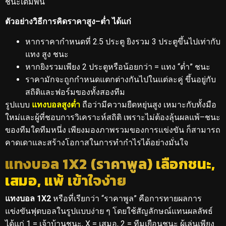
ชนะเดิมพัน
ตัวอย่างวิธีการคิดราคาสูง–ต่ำ ได้แก่
หากราคากำหนดที่ 2.5 ประตู ยิงรวม 3 ประตูขึ้นไปเท่ากับ
แทง สูง ชนะ
หากยิงรวมเพียง 2 ประตูหรือน้อยกว่า = แทง “ต่ำ” ชนะ
ราคามักจะถูกกำหนดแตกต่างกันไปในแต่ละคู่ ขึ้นอยู่กับ
สถิติและฟอร์มของทั้งสองทีม
รูปแบบ
แทงบอลสูงต่ำ
ถือว่ามีความยืดหยุ่นสูง เหมาะกับทั้งมือ
ใหม่และผู้ที่ชอบการวิเคราะห์สถิติ เพราะไม่ต้องลุ้นผลแพ้–ชนะ
ของทีมใดทีมหนึ่ง เพียงมองภาพรวมของการแข่งขัน ก็สามารถ
คาดเดาและสร้างโอกาสในการทำกำไรได้อย่างมั่นใจ
แทงบอล 1X2 (ราคาพูล) เลือกชนะ,
เสมอ, แพ้ เข้าใจง่าย
แทงบอล 1X2
หรือที่เรียกว่า “ราคาพูล” คือการทายผลการ
แข่งขันฟุตบอลในรูปแบบง่าย ๆ โดยใช้สัญลักษณ์แทนผลลัพธ์
ได้แก่ 1 = เจ้าบ้านชนะ, X = เสมอ, 2 = ทีมเยือนชนะ ผู้เล่นเพียง