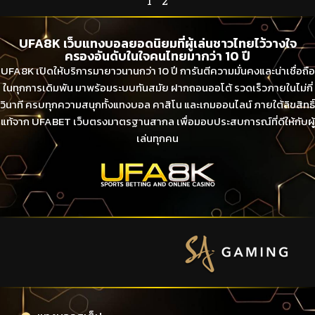
1
2
UFA8K เว็บแทงบอลยอดนิยมที่ผู้เล่นชาวไทยไว้วางใจ
ครองอันดับในใจคนไทยมากว่า 10 ปี
UFA8K เปิดให้บริการมายาวนานกว่า 10 ปี การันตีความมั่นคงและน่าเชื่อถือ
ในทุกการเดิมพัน มาพร้อมระบบทันสมัย ฝากถอนออโต้ รวดเร็วภายในไม่กี่
วินาที ครบทุกความสนุกทั้งแทงบอล คาสิโน และเกมออนไลน์ ภายใต้ลิขสิทธิ์
แท้จาก UFABET เว็บตรงมาตรฐานสากล เพื่อมอบประสบการณ์ที่ดีให้กับผู้
เล่นทุกคน