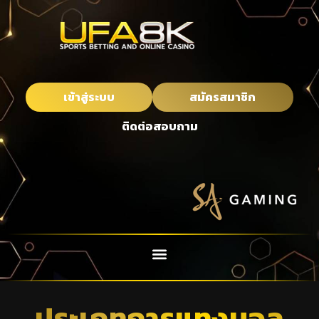
เข้าสู่ระบบ
สมัครสมาชิก
ติดต่อสอบถาม
ประเภทการแทงบอล