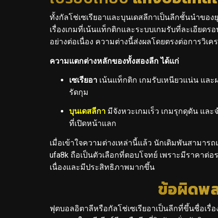
ทั้งกัลโช่เซเรียอาและบุนเดสลีกาเป็นลีกชั้นนำของย
เรื่องเกมที่เน้นแท็กติกและระบบเกมรับที่ละเอียด
อย่างต่อเนื่อง ความต่างนี้ส่งผลโดยตรงต่อการวิ
ความแตกต่างหลักของทั้งสองลีก ได้แก่
เซเรียอา
เน้นแท็กติก เกมรับเหนียวแน่น และ
รัดกุม
บุนเดสลีกา
มีจังหวะเกมเร็ว เกมรุกดุดัน และ
ที่เปิดหน้าแลก
เมื่อเข้าใจความต่างเหล่านี้แล้ว นักเดิมพันสาม
ufa8k ถือเป็นตัวเลือกที่ตอบโจทย์ เพราะมีราคาต่
เนื่องและมีประสิทธิภาพมากขึ้น
ข้อผิดพ
ฟุตบอลอิตาลีหรือกัลโช่เซเรียอาเป็นลีกที่ขึ้นชื่อเ