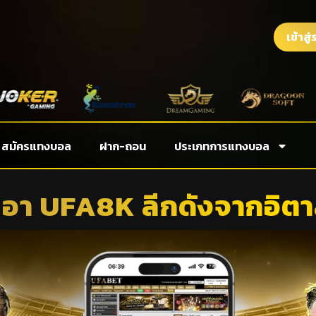
เข้าสู
สมัครแทงบอล
ฝาก-ถอน
ประเภทการแทงบอล
อา UFA8K ลีกดังจากอิตาลี 