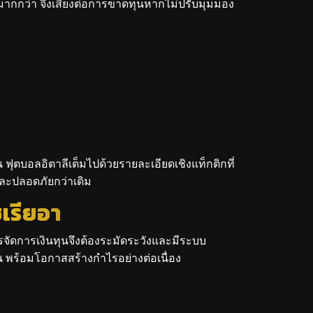
ังมากกว่า จึงเสี่ยงต่อการขาดทุนหากไม่ปรับมุมมอง
ฟุตบอลอิตาลีเต็มไปด้วยรายละเอียดเชิงแท็กติกที่
และปลอดภัยกว่าเดิม
เรียอา
รจัดการเงินทุนจึงต้องระมัดระวังและมีระบบ
น พร้อมโอกาสสร้างกำไรอย่างต่อเนื่อง