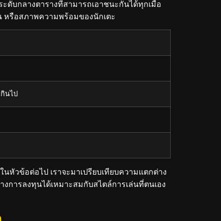
นระดับกลางตารางที่สามารถเอาชนะกันได้ทุกเมื่อ
ุบัน หรือสภาพความพร้อมของนักเตะ
เกินไป
นหัวข้อต่อไป เราจะมาเปรียบเทียบความแตกต่าง
วทางการลงทุนได้เหมาะสมกับสไตล์การเล่นที่ตนเอง
า