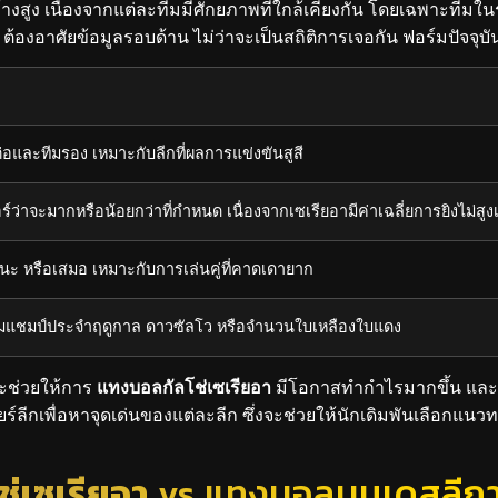
งสูง เนื่องจากแต่ละทีมมีศักยภาพที่ใกล้เคียงกัน โดยเฉพาะทีมใ
ต้องอาศัยข้อมูลรอบด้าน ไม่ว่าจะเป็นสถิติการเจอกัน ฟอร์มปัจจ
่อและทีมรอง เหมาะกับลีกที่ผลการแข่งขันสูสี
่าจะมากหรือน้อยกว่าที่กำหนด เนื่องจากเซเรียอามีค่าเฉลี่ยการยิงไม่สูง
ชนะ หรือเสมอ เหมาะกับการเล่นคู่ที่คาดเดายาก
ีมแชมป์ประจำฤดูกาล ดาวซัลโว หรือจำนวนใบเหลืองใบแดง
จะช่วยให้การ
แทงบอลกัลโช่เซเรียอา
มีโอกาสทำกำไรมากขึ้น และใ
ลีกเพื่อหาจุดเด่นของแต่ละลีก ซึ่งจะช่วยให้นักเดิมพันเลือกแน
่เซเรียอา
vs แทงบอลบุนเดสลีก