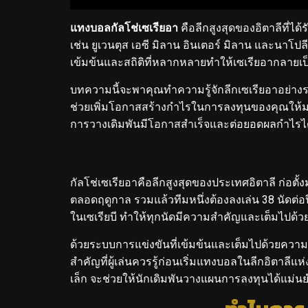
แทงบอลกัลโช่เซเรียอา
คือลีกสูงสุดของอิตาลีที่ไ
เช่น ยูเวนตุส เอซี มิลาน อินเตอร์ มิลาน และนาโปลี
เข้มข้นและสถิติที่หลากหลายทำให้เซเรียอากลายเป็นล
บทความนี้จะพาคุณทำความรู้จักลีกเซเรียอาอย่างรอ
ช่วยเพิ่มโอกาสสร้างกำไรในการลงทุนของคุณให้มา
การวางเดิมพันมีโอกาสสำเร็จและต่อยอดผลกำไรได้
กัลโช่เซเรียอาคือลีกสูงสุดของประเทศอิตาลี ก่อตั
ตลอดฤดูกาล รวมแล้วทีมหนึ่งต้องลงเล่น 38 นัดต่อป
ในเซเรียบี ทำให้ทุกนัดมีความสำคัญและเต็มไปด้ว
ด้วยระบบการแข่งขันที่เข้มข้นและเต็มไปด้วยความสมดุ
สำคัญที่ผู้เล่นควรรู้ก่อนเริ่มแทงบอลในลีกอิตาลี
เล็ก จะช่วยให้นักเดิมพันวางแผนการลงทุนได้แม่น