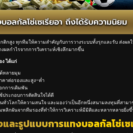
แท็กติกสูง ทุกทีมให้ความสำคัญกับการวางระบบทั้งรุกและรับ ส่งผ
างผลกำไรจากการวิเคราะห์เชิงลึกมากขึ้น
ง ได้แก่
ได้หลายมุม
นราคาต่อรองและสูง–ต่ำ
ลือกการเดิมพัน
ใช้ประกอบการตัดสินใจได้ดี
กเดิมพันทั่วโลกให้ความสนใจ และมองว่าเป็นอีกหนึ่งสนามลงทุนที่สาม
พลิกผันจากทีมรองที่ทำให้การวิเคราะห์มีมิติและหลากหลายยิ่งขึ
และรูปแบบการแทงบอลกัลโช่เซเร