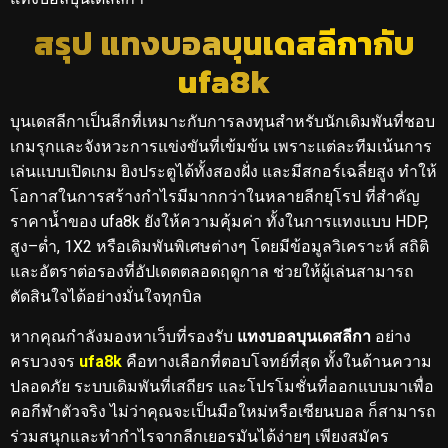
สรุป แทงบอลบุนเดสลีกากับ
ufa8k
บุนเดสลีกาเป็นลีกที่เหมาะกับการลงทุนสำหรับนักเดิมพันที่ชอบ
เกมรุกและจังหวะการแข่งขันที่เข้มข้น เพราะแต่ละทีมเน้นการ
เล่นแบบเปิดเกม ยิงประตูได้ทั้งสองฝั่ง และมีสกอร์เฉลี่ยสูง ทำให้
โอกาสในการสร้างกำไรมีมากกว่าในหลายลีกยุโรป ที่สำคัญ
ราคาน้ำของ ufa8k ยังให้ความคุ้มค่า ทั้งในการแทงแบบ HDP,
สูง–ต่ำ, 1X2 หรือเดิมพันพิเศษต่างๆ โดยมีข้อมูลวิเคราะห์ สถิติ
และอัตราต่อรองที่อัปเดตตลอดฤดูกาล ช่วยให้ผู้เล่นสามารถ
ตัดสินใจได้อย่างมั่นใจทุกบิล
หากคุณกำลังมองหาเว็บที่รองรับ
แทงบอลบุนเดสลีกา
อย่าง
ครบวงจร
ufa8k
คือทางเลือกที่ตอบโจทย์ที่สุด ทั้งในด้านความ
ปลอดภัย ระบบเดิมพันที่เสถียร และโปรโมชั่นที่ออกแบบมาเพื่อ
คอกีฬาตัวจริง ไม่ว่าคุณจะเป็นมือใหม่หรือเซียนบอล ก็สามารถ
ร่วมสนุกและทำกำไรจากลีกเยอรมันได้ง่ายๆ เพียงสมัคร