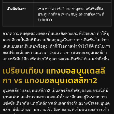
เดิมพันพิเศษ
เช่น ทายดาวซัลโวของฤดูกาล หรือทีมที่ยิง
ประตูมากที่สุด เหมาะกับผู้เล่นสายวิเคราะห์
ระยะยาว
จากความสมดุลของแต่ละทีมและจังหวะเกมที่เปิดแลก ทำให้บุ
นเดสลีกาเป็นลีกที่มีความยืดหยุ่นสูงในการวางเดิมพัน ไม่ว่าจะ
เล่นแบบแฮนดิแคปหรือสูง–ต่ำก็มีโอกาสทำกำไรได้ดี ต่อไปเรา
จะเปรียบเทียบความแตกต่างระหว่างการแทงบอลบุนเดสลีกา
และพรีเมียร์ลีก เพื่อช่วยให้คุณวางแผนเดิมพันได้แม่นยำยิ่งขึ้น
เปรียบเทียบ แทงบอลบุนเดสลี
กา vs แทงบอลบุนเดสลีกา2
บุนเดสลีกาและบุนเดสลีกา2 เป็นสองลีกสำคัญของเยอรมนีที่มี
ฐานแฟนบอลจำนวนมาก และแม้ทั้งสองลีกจะอยู่ในระบบการ
แข่งขันเดียวกัน แต่สไตล์การเล่นแตกต่างกันอย่างชัดเจน บุนเด
สลีกามีชื่อเสียงด้านความเร็ว จังหวะเกมที่เข้มข้น และการเข้า