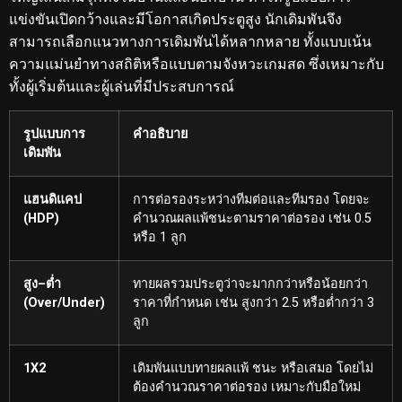
แข่งขันเปิดกว้างและมีโอกาสเกิดประตูสูง นักเดิมพันจึง
สามารถเลือกแนวทางการเดิมพันได้หลากหลาย ทั้งแบบเน้น
ความแม่นยำทางสถิติหรือแบบตามจังหวะเกมสด ซึ่งเหมาะกับ
ทั้งผู้เริ่มต้นและผู้เล่นที่มีประสบการณ์
รูปแบบการ
คำอธิบาย
เดิมพัน
แฮนดิแคป
การต่อรองระหว่างทีมต่อและทีมรอง โดยจะ
(HDP)
คำนวณผลแพ้ชนะตามราคาต่อรอง เช่น 0.5
หรือ 1 ลูก
สูง–ต่ำ
ทายผลรวมประตูว่าจะมากกว่าหรือน้อยกว่า
(Over/Under)
ราคาที่กำหนด เช่น สูงกว่า 2.5 หรือต่ำกว่า 3
ลูก
1X2
เดิมพันแบบทายผลแพ้ ชนะ หรือเสมอ โดยไม่
ต้องคำนวณราคาต่อรอง เหมาะกับมือใหม่