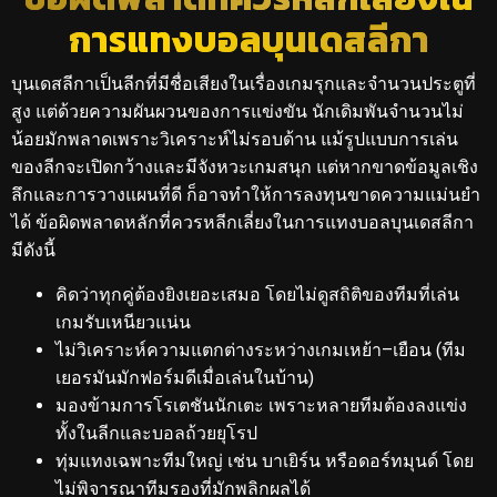
การแทงบอลบุนเดสลีกา
บุนเดสลีกาเป็นลีกที่มีชื่อเสียงในเรื่องเกมรุกและจำนวนประตูที่
สูง แต่ด้วยความผันผวนของการแข่งขัน นักเดิมพันจำนวนไม่
น้อยมักพลาดเพราะวิเคราะห์ไม่รอบด้าน แม้รูปแบบการเล่น
ของลีกจะเปิดกว้างและมีจังหวะเกมสนุก แต่หากขาดข้อมูลเชิง
ลึกและการวางแผนที่ดี ก็อาจทำให้การลงทุนขาดความแม่นยำ
ได้ ข้อผิดพลาดหลักที่ควรหลีกเลี่ยงในการแทงบอลบุนเดสลีกา
มีดังนี้
คิดว่าทุกคู่ต้องยิงเยอะเสมอ โดยไม่ดูสถิติของทีมที่เล่น
เกมรับเหนียวแน่น
ไม่วิเคราะห์ความแตกต่างระหว่างเกมเหย้า–เยือน (ทีม
เยอรมันมักฟอร์มดีเมื่อเล่นในบ้าน)
มองข้ามการโรเตชันนักเตะ เพราะหลายทีมต้องลงแข่ง
ทั้งในลีกและบอลถ้วยยุโรป
ทุ่มแทงเฉพาะทีมใหญ่ เช่น บาเยิร์น หรือดอร์ทมุนด์ โดย
ไม่พิจารณาทีมรองที่มักพลิกผลได้