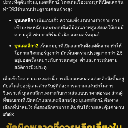
ปะทะที่ดุดัน ส่วนบุนเดสลีกา2 โดดเด่นเรื่องเกมรุกที่เปิดแลกกัน
ทำให้มีจำนวนประตูรวมค่อนข้างสูง
บุนเดสลีกา
เน้นเกมเร็ว ความแข็งแรงทางร่างกาย การ
เข้าปะทะหนัก และระบบทีมที่มีคุณภาพสูง ส่งผลให้เกมมี
ความสูสี เช่น บาเยิร์น มิวนิก และดอร์ทมุนด์
บุนเดสลีกา2
เน้นเกมบุกที่เปิดแลกกันตั้งแต่ต้นเกม ทำให้
โอกาสเกิดสกอร์สูงกว่า มักเห็นผลรวมประตูมากกว่า 2.5
อยู่บ่อยครั้ง เหมาะกับการแทงสูง–ต่ำและการเล่นตาม
สถิติการยิงประตู
เมื่อเข้าใจความต่างเหล่านี้ การเลือกแทงบอลแต่ละลีกจึงขึ้นอยู่
กับสไตล์ของผู้เล่น สำหรับผู้ที่ต้องการความแม่นยำในการ
วิเคราะห์ บุนเดสลีกาเหมาะกับการเล่นแบบราคาต่อรอง ส่วนผู้
ที่ชอบเกมที่เปิดหน้าแลกและมีสกอร์สูง บุนเดสลีกา2 คือทาง
เลือกที่น่าสนใจ ทั้งสองลีกสามารถเดิมพันได้ง่ายและคุ้มค่าผ่าน
ufa8k
ข้อผิดพลาดที่ควรหลีกเลี่ยงใน