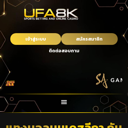
เข้าสู่ระบบ
สมัครสมาชิก
ติดต่อสอบถาม
แทงบอลบุนเดสลีกา กับ