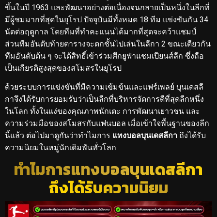
ขึ้นในปี 1963 และพัฒนาอย่างต่อเนื่องจนกลายเป็นหนึ่งในลีกที่
มีผู้ชมมากที่สุดในยุโรป ปัจจุบันมีทั้งหมด 18 ทีม แข่งขันกัน 34
นัดต่อฤดูกาล โดยทีมที่ทำคะแนนได้มากที่สุดจะคว้าแชมป์
ส่วนทีมอันดับท้ายตารางจะตกชั้นไปเล่นในลีกา 2 ขณะเดียวกัน
ทีมอันดับต้น ๆ จะได้สิทธิ์เข้าร่วมศึกยูฟ่าแชมเปียนส์ลีก ซึ่งถือ
เป็นเกียรติสูงสุดของสโมสรในยุโรป
ด้วยระบบการแข่งขันที่มีความเข้มข้นและแฟร์เพลย์ บุนเดสลี
กาจึงได้รับการยอมรับว่าเป็นลีกที่บริหารจัดการดีที่สุดลีกหนึ่ง
ในโลก ทั้งในแง่ของคุณภาพนักเตะ การพัฒนาเยาวชน และ
ความร่วมมือของสโมสรกับแฟนบอล เมื่อเข้าใจพื้นฐานของลีก
นี้แล้ว ต่อไปมาดูกันว่าทำไมการ
แทงบอลบุนเดสลีกา
ถึงได้รับ
ความนิยมในหมู่นักเดิมพันทั่วโลก
ทำไมการแทงบอลบุนเดสลีกา
ถึงได้รับความนิยม