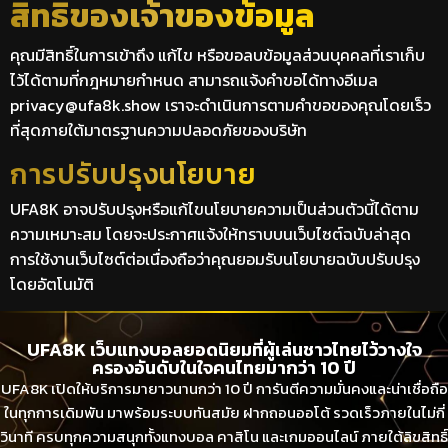
สิทธิของเจ้าของข้อมูล
คุณมีสิทธิ์ในการเข้าถึง แก้ไข หรือขอลบข้อมูลส่วนบุคคลที่เราเก็บ
ไว้ได้ตามที่กฎหมายกำหนด สามารถแจ้งคำขอได้ทางอีเมล
privacy@ufa8k.show
เราจะดำเนินการตามคำขอของคุณโดยเร็ว
ที่สุดภายใต้มาตรฐานความปลอดภัยของบริษัท
การปรับปรุงนโยบาย
UFA8K อาจปรับปรุงหรือแก้ไขนโยบายความเป็นส่วนตัวนี้ได้ตาม
ความเหมาะสม โดยจะประกาศแจ้งให้ทราบบนเว็บไซต์ฉบับล่าสุด
การใช้งานเว็บไซต์ต่อเนื่องถือว่าคุณยอมรับนโยบายฉบับปรับปรุง
โดยอัตโนมัติ
UFA8K เว็บแทงบอลยอดนิยมที่ผู้เล่นชาวไทยไว้วางใจ
ครองอันดับในใจคนไทยมากว่า 10 ปี
UFA8K เปิดให้บริการมายาวนานกว่า 10 ปี การันตีความมั่นคงและน่าเชื่อถือ
ในทุกการเดิมพัน มาพร้อมระบบทันสมัย ฝากถอนออโต้ รวดเร็วภายในไม่กี่
วินาที ครบทุกความสนุกทั้งแทงบอล คาสิโน และเกมออนไลน์ ภายใต้ลิขสิทธิ์