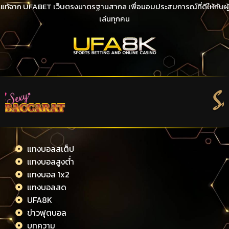
แท้จาก UFABET เว็บตรงมาตรฐานสากล เพื่อมอบประสบการณ์ที่ดีให้กับผู้
เล่นทุกคน
แทงบอลสเต็ป
แทงบอลสูงต่ำ
แทงบอล 1x2
แทงบอลสด
UFA8K
ข่าวฟุตบอล
บทความ